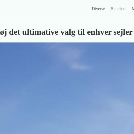
Diverse
Sundhed
M
øj det ultimative valg til enhver sejler