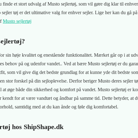
inde et stort udvalg af Musto sejlertøj, som vil gøre dig klar til enhv
ejler tøj er det ultimative valg for enhver sejler. Lige her kan du gå på
af
Musto sejlertøj
ejlertøj?
for sin høje kvalitet og enestående funktionalitet. Mærket går op i at udv
eres behov på og udenfor vandet.. Ved at bære Musto sejlertøj er du garan
tfit, som vil give dig det bedste grundlag for at kunne yde dit bedste som
e en stor forskel på din sejloplevelse. Derfor beriger Musto deres sejler t
il at øge både din sikkerhed og komfort på vandet. Musto sejlertøj er
kendt for at være vandtæt og åndbar på samme tid. Dette betyder, at du
orhold, samtidig med at du kan ånde og føle dig komfortabel.
rtøj hos ShipShape.dk