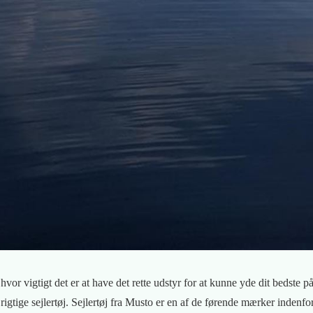
 hvor vigtigt det er at have det rette udstyr for at kunne yde dit bedste p
 rigtige sejlertøj. Sejlertøj fra Musto er en af de førende mærker indenfo