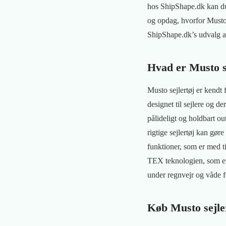
hos ShipShape.dk kan du f
og opdag, hvorfor Musto s
ShipShape.dk’s udvalg 
Hvad er Musto s
Musto sejlertøj er kendt 
designet til sejlere og d
pålideligt og holdbart ou
rigtige sejlertøj kan gør
funktioner, som er med t
TEX teknologien, som er 
under regnvejr og våde f
Køb Musto sejle