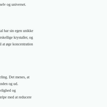
 selv og universet.
tal har sin egen unikke
skellige krystaller, og
il at øge koncentration
heling. Det menes, at
inden og ud.
ærlighed og
jælpe med at reducere