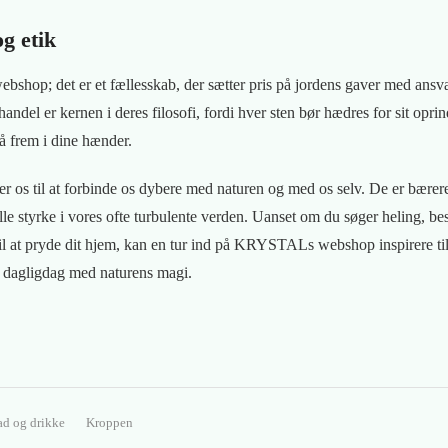
g etik
webshop; det er et fællesskab, der sætter pris på jordens gaver med ansv
ndel er kernen i deres filosofi, fordi hver sten bør hædres for sit opri
nå frem i dine hænder.
erer os til at forbinde os dybere med naturen og med os selv. De er bære
lle styrke i vores ofte turbulente verden. Uanset om du søger heling, besk
il at pryde dit hjem, kan en tur ind på KRYSTALs webshop inspirere til 
n dagligdag med naturens magi.
d og drikke
Kroppen