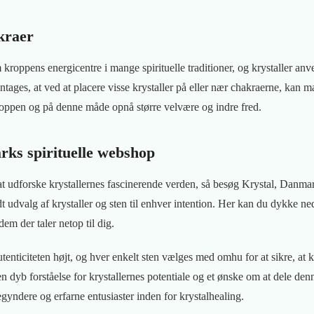
kraer
roppens energicentre i mange spirituelle traditioner, og krystaller anven
ntages, at ved at placere visse krystaller på eller nær chakraerne, kan 
oppen og på denne måde opnå større velvære og indre fred.
rks spirituelle webshop
at udforske krystallernes fascinerende verden, så besøg Krystal, Danmar
t udvalg af krystaller og sten til enhver intention. Her kan du dykke ned 
em der taler netop til dig.
ticiteten højt, og hver enkelt sten vælges med omhu for at sikre, at 
 en dyb forståelse for krystallernes potentiale og et ønske om at dele 
egyndere og erfarne entusiaster inden for krystalhealing.