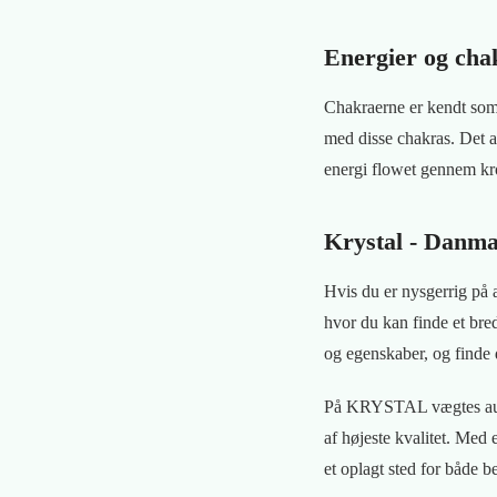
Energier og cha
Chakraerne er kendt som k
med disse chakras. Det a
energi flowet gennem kr
Krystal - Danma
Hvis du er nysgerrig på 
hvor du kan finde et bred
og egenskaber, og finde d
På KRYSTAL vægtes auten
af højeste kvalitet. Med
et oplagt sted for både b