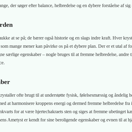
mange, der søger efter balance, helbredelse og en dybere forståelse af sig
erden
mukke at se på; de bærer også historie og en slags indre kraft. Hver krys
, som mange mener kan påvirke os på et dybere plan. Der er et utal af for
ne særlige egenskaber – nogle bruges til at fremme helbredelse, andre t
ce.
aber
 krystaller ofte brugt til at understøtte fysisk, følelsesmæssig og åndelig 
 med at harmonisere kroppens energi og dermed fremme helbredelse fra 
varts for at være hjertechakraets sten og siges at fremme ubetinget k
ens Ametyst er kendt for sine beroligende egenskaber og evnen til at h